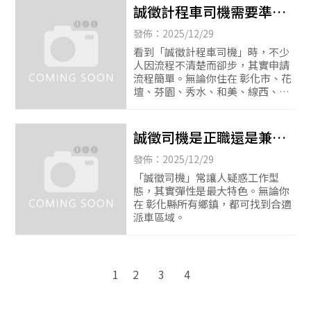
誠徵計程車司機需要準備
什麼？完整流程一次看懂|
發佈：2025/12/29
計程車司機招募|永靖計程
看到「誠徵計程車司機」時，不少
人因流程不清楚而卻步，其實申請
車司機|誠徵司機|
流程簡單。無論你住在 彰化市、花
壇、芬園、秀水、和美、線西、伸
港、福興、北斗、田尾、永靖、溪
州、埤頭、埔心、埔鹽、田中、社
頭、二林、竹塘、芳
誠徵司機是正職還是兼
職？彈性工作方式說明|計
發佈：2025/12/29
程車司機|埔鹽計程車司機|
「誠徵司機」常讓人疑惑工作型
態，其實彈性是最大特色。無論你
在 彰化縣所有鄉鎮，都可找到合適
派車區域。
2
3
4
1