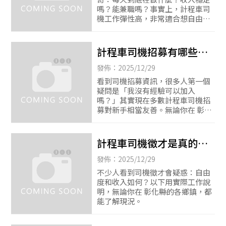
計程車司機|
嗎？能兼職嗎？事實上，計程車司
機工作彈性高，非常適合想自由安
排時間的人，無論你在 彰化市、員
林、鹿港、花壇、芬園、秀水、和
美、線西、伸港、福興
計程車司機招募有哪些條
件？新手也能加入嗎？|計
發佈：2025/12/29
程車司機|誠徵計程車司機|
看到司機招募資訊，很多人第一個
疑問是「我沒有經驗可以加入
彰化計程車司機|
嗎？」其實現在多數計程車司機招
募對新手相當友善。無論你在 彰化
市、員林、鹿港、花壇、芬園、秀
水、和美、線西、伸港、福興、北
斗、田尾、永靖、溪州、
計程車司機徵才是真的好
做嗎？收入與實際狀況解
發佈：2025/12/29
析|計程車司機|計程車司機
不少人看到司機徵才會疑惑：自由
度和收入如何？以下用實際工作說
徵才|鹿港計程車司機|
明，無論你在 彰化縣的各鄉鎮，都
能了解現況。