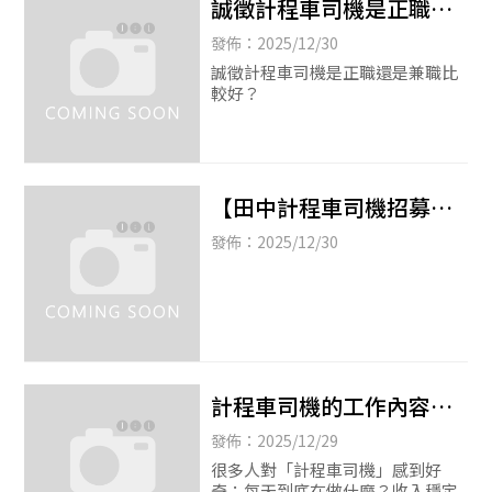
誠徵計程車司機是正職還
是兼職比較好？|計程車司
發佈：2025/12/30
機招募|二水計程車司機|
誠徵計程車司機是正職還是兼職比
較好？
【田中計程車司機招募】
金鑽瘋計程車｜兼職、新
發佈：2025/12/30
手皆可加入|田中計程車工
作|多元計程車司機|
計程車司機的工作內容是
什麼？適合兼職還是全
發佈：2025/12/29
職？|兼職計程車司機|全職
很多人對「計程車司機」感到好
奇：每天到底在做什麼？收入穩定