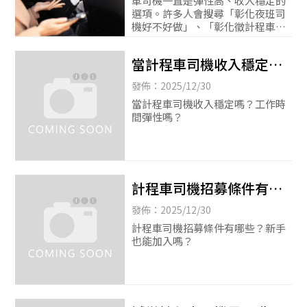
車司機一直是彈性高、收入穩定的
選項。許多人會搜尋「彰化夜班司
機好不好做」、「彰化徵計程車司
機有沒有經驗限制」，這篇文章整
理在地實際接單方式與工作條件，
當計程車司機收入穩定
讓你快速了解是否適合
嗎？工作時間彈性嗎？|計
發佈：2025/12/30
程車收入|彰化計程車司機|
當計程車司機收入穩定嗎？工作時
間彈性嗎？
誠徵計程車司機|
計程車司機招募條件有哪
些？新手也能加入嗎？|計
發佈：2025/12/30
程車司機招募|彰化計程車
計程車司機招募條件有哪些？新手
也能加入嗎？
司機|