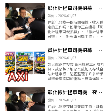
彰化計程車司機招募｜徵
才中・兼職全職皆可｜金
發佈：2026/01/07
鑽瘋計程車
在彰化想找一份時間彈性、收入穩
定的工作嗎？如果你正在搜尋「彰
化計程車司機招募」、「徵計程車
司機」、「計程車司機工作」，那
這篇內容正是為你而寫。本篇將完
整說明彰化地區計程車司機的工作
員林計程車司機招募｜免
內容、條件、收入方式
經驗培訓・彈性排班｜金
發佈：2026/01/07
鑽瘋計程車
如果你正在搜尋 員林計程車司機招
募、或是想了解是否能加入在地合
法計程車行，這裡整理了許多新手
司機最常詢問的重點。無論你是想
轉職、兼職，或是第一次接觸計程
車司機工作，都可以先了解實際工
彰化徵計程車司機｜夜
作內容與條件，再決
班、兼職、全職皆可｜彈
發佈：2026/01/07
性接單說明
在彰化想找夜班或兼職工作，計程